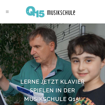
LERNE JETZT KLAVIER
SPIELEN IN DER
MUSIKSCHULE Q15!