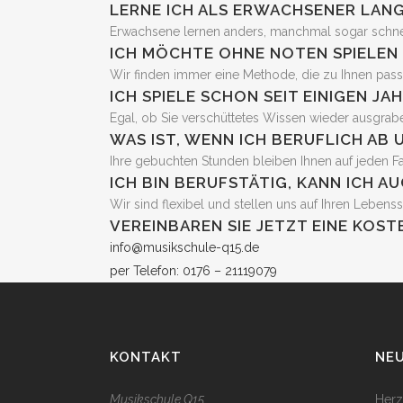
LERNE ICH ALS ERWACHSENER LANG
Erwachsene lernen anders, manchmal sogar schne
ICH MÖCHTE OHNE NOTEN SPIELEN 
Wir finden immer eine Methode, die zu Ihnen passt.
ICH SPIELE SCHON SEIT EINIGEN JA
Egal, ob Sie verschüttetes Wissen wieder ausgrab
WAS IST, WENN ICH BERUFLICH AB
Ihre gebuchten Stunden bleiben Ihnen auf jeden Fal
ICH BIN BERUFSTÄTIG, KANN ICH 
Wir sind flexibel und stellen uns auf Ihren Lebensst
VEREINBAREN SIE JETZT EINE KO
info@musikschule-q15.de
per Telefon: 0176 – 21119079
KONTAKT
NEU
Musikschule Q15
Herz