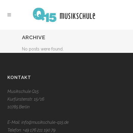
ARCHIVE
No posts were found.
KONTAKT
Musikschule Q15
Kurfürstenstr. 15/16
10785 Berlin
E-Mail: info@musikschule-q15.de
Telefon:
+49 176 211 190 79