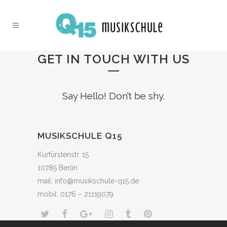
GET IN TOUCH WITH US
Say Hello! Don’t be shy.
MUSIKSCHULE Q15
Kurfürstenstr. 15
10785 Berlin
mail:
info@musikschule-q15.de
mobil: 0176 – 21119079