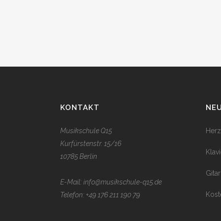
KONTAKT
NEU
Musikschule Q15
Herz
Kurfürstenstr. 15/16
Klavi
10785 Berlin
Gita
E-Mail: info@musikschule-q15.de
Kost
Telefon:
+49 176 211 190 79