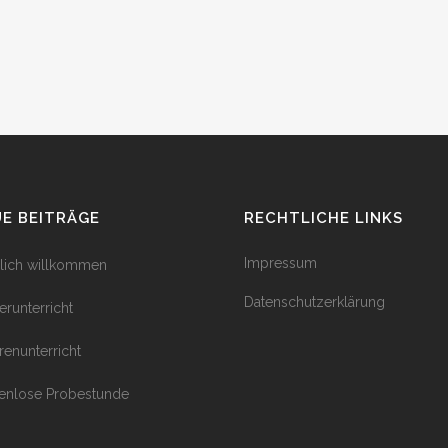
E BEITRÄGE
RECHTLICHE LINKS
Impressum
lich willkommen
Datenschutzerklärung
erunterricht
rrenunterricht
enlose Probestunde