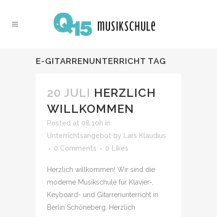
E-GITARRENUNTERRICHT TAG
20 JULI
HERZLICH
WILLKOMMEN
Posted at 08:10h
in
Unterrichtsangebot
by
Lars Klaudius
0 Comments
0
Likes
Herzlich willkommen! Wir sind die
moderne Musikschule für Klavier-,
Keyboard- und Gitarrenunterricht in
Berlin Schöneberg. Herzlich